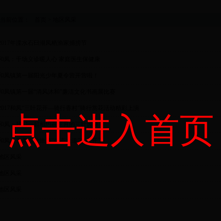
当前位置：
首页
>
地区风采
2017年溧水石臼湖凤栖渔家捕捞节
和凤：千场义诊暖人心 家庭医生保健康
和凤镇第一届阳光少年夏令营开营啦！
和凤镇第一届“清风沐和”廉洁文化书画展比赛
2017和凤“三叶花开—骑行香村”骑行赏花活动精彩上演
点击进入首页
和凤：我们一起相约在三月的三叶园林
和凤：首条农业旅游“生态大道”破土开工
地区风采
地区风采
地区风采