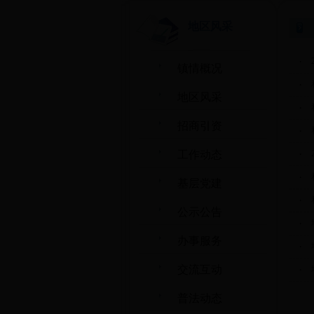
地区风采
·
镇情概况
·
地区风采
·
招商引资
·
·
工作动态
·
基层党建
·
公示公告
·
办事服务
·
交流互动
·
普法动态