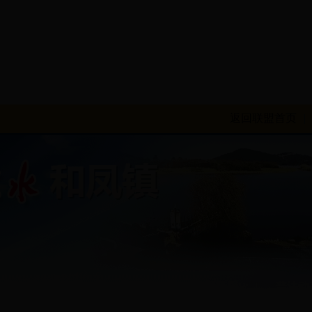
返回联盟首页
|
|
信息公开
|
办事服务
|
地区风采
|
普法动