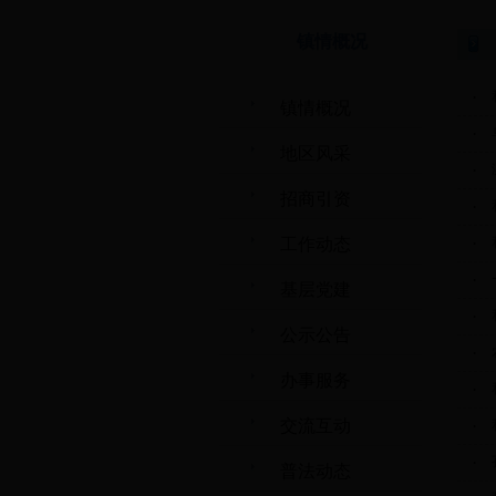
镇情概况
·
镇情概况
·
地区风采
·
招商引资
·
·
工作动态
·
基层党建
·
公示公告
·
办事服务
·
交流互动
·
·
普法动态