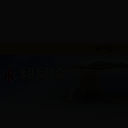
返回联盟首页
|
|
信息公开
|
办事服务
|
地区风采
|
普法动