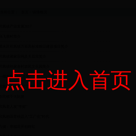
当前位置：
首页
>
镇情概况
和凤镇产业发展2017
乌飞塘村简介
溧水区和凤镇万亩高标准粮田建设项目简介
和凤镇诸家宗祠及天后宫简介
和凤镇孙家巷村农民文化园简介
点击进入首页
一棵海桐树结“万果”
和凤小麦播种有“三新”
农民棋手大比拼
和凤老人发“羊财”
和凤稻田育秧迈入“工厂化”时代
孔镇：幸福花开别样红