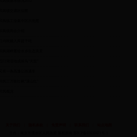
和凤镇基本情况2012
和凤镇交通区位图
和凤镇工业集中区示意图
和凤镇商会介绍
日均秋粮入库超千吨
和凤湖畔重绘水乡生态美景
石臼湖湿地成候鸟“天堂”
又有一条高速公路通车
和凤三万株红枫“满山红”
和凤概况
关于我们
|
隐私条款
|
免责声明
|
联系我们
|
站点地图
主办：南京市溧水区人民政府 版权所有
苏ICP备05030471号-1